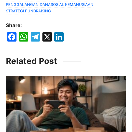
PENGGALANGAN DANA
SOSIAL KEMANUSIAAN
STRATEGI FUNDRAISING
Share:
F
W
T
X
Li
a
h
el
n
c
at
e
k
Related Post
e
s
gr
e
b
A
a
dI
o
p
m
n
o
p
k