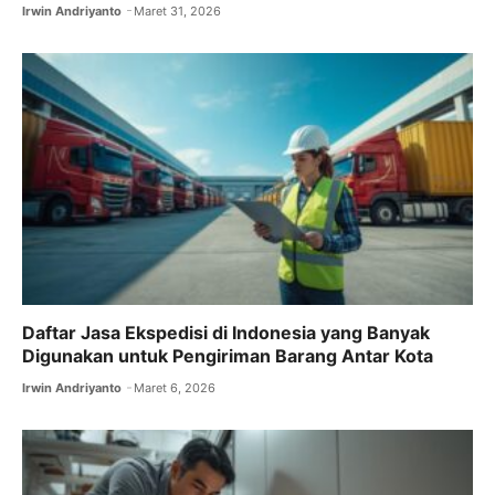
Irwin Andriyanto
Maret 31, 2026
Daftar Jasa Ekspedisi di Indonesia yang Banyak
Digunakan untuk Pengiriman Barang Antar Kota
Irwin Andriyanto
Maret 6, 2026