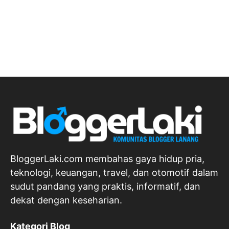
BloggerLaki.com membahas gaya hidup pria,
teknologi, keuangan, travel, dan otomotif dalam
sudut pandang yang praktis, informatif, dan
dekat dengan keseharian.
Kategori Blog