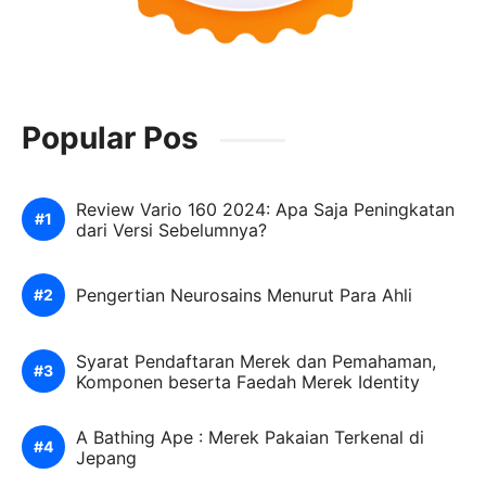
Popular Pos
Review Vario 160 2024: Apa Saja Peningkatan
dari Versi Sebelumnya?
Pengertian Neurosains Menurut Para Ahli
Syarat Pendaftaran Merek dan Pemahaman,
Komponen beserta Faedah Merek Identity
A Bathing Ape : Merek Pakaian Terkenal di
Jepang