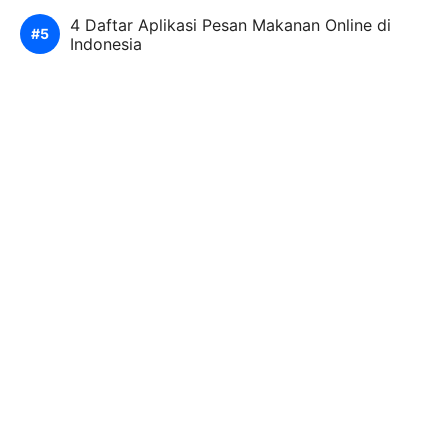
4 Daftar Aplikasi Pesan Makanan Online di
Indonesia