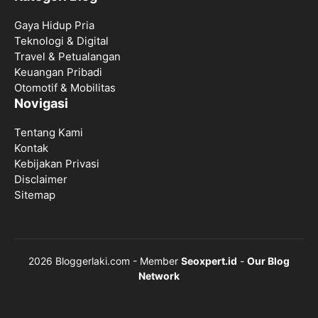
Gaya Hidup Pria
Teknologi & Digital
Travel & Petualangan
Keuangan Pribadi
Otomotif & Mobilitas
Novigasi
Tentang Kami
Kontak
Kebijakan Privasi
Disclaimer
Sitemap
2026 Bloggerlaki.com - Member
Seoxpert.id
-
Our Blog
Network