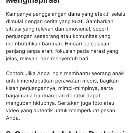
Kampanye penggalangan dana yang efektif selalu
dimulai dengan cerita yang kuat. Gambarkan
situasi yang relevan dan emosional, seperti
perjuangan seseorang atau komunitas yang
membutuhkan bantuan. Hindari penjelasan
panjang tanpa arah; fokuslah pada narasi yang
jelas, relevan, dan menyentuh hati.
Contoh: Jika Anda ingin membantu seorang anak
untuk mendapatkan perawatan medis, bagikan
kisah perjuangannya, mimpi-mimpinya, serta
bagaimana bantuan dari donatur dapat
mengubah hidupnya. Sertakan juga foto atau
video yang autentik untuk memperkuat pesan
Anda.