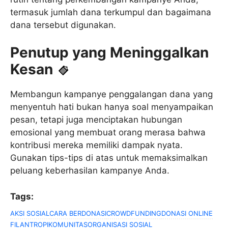
termasuk jumlah dana terkumpul dan bagaimana
dana tersebut digunakan.
Penutup yang Meninggalkan
Kesan
Membangun kampanye penggalangan dana yang
menyentuh hati bukan hanya soal menyampaikan
pesan, tetapi juga menciptakan hubungan
emosional yang membuat orang merasa bahwa
kontribusi mereka memiliki dampak nyata.
Gunakan tips-tips di atas untuk memaksimalkan
peluang keberhasilan kampanye Anda.
Tags:
AKSI SOSIAL
CARA BERDONASI
CROWDFUNDING
DONASI ONLINE
FILANTROPI
KOMUNITAS
ORGANISASI SOSIAL