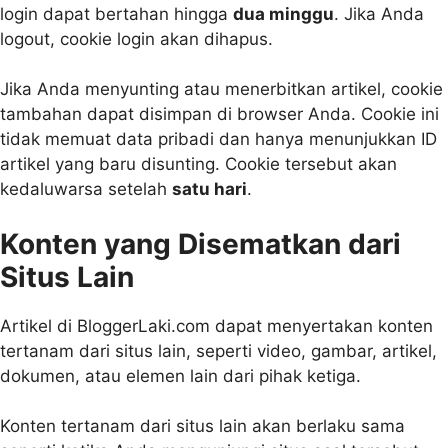
login dapat bertahan hingga
dua minggu
. Jika Anda
logout, cookie login akan dihapus.
Jika Anda menyunting atau menerbitkan artikel, cookie
tambahan dapat disimpan di browser Anda. Cookie ini
tidak memuat data pribadi dan hanya menunjukkan ID
artikel yang baru disunting. Cookie tersebut akan
kedaluwarsa setelah
satu hari
.
Konten yang Disematkan dari
Situs Lain
Artikel di BloggerLaki.com dapat menyertakan konten
tertanam dari situs lain, seperti video, gambar, artikel,
dokumen, atau elemen lain dari pihak ketiga.
Konten tertanam dari situs lain akan berlaku sama