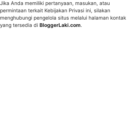
Jika Anda memiliki pertanyaan, masukan, atau
permintaan terkait Kebijakan Privasi ini, silakan
menghubungi pengelola situs melalui halaman kontak
yang tersedia di
BloggerLaki.com
.