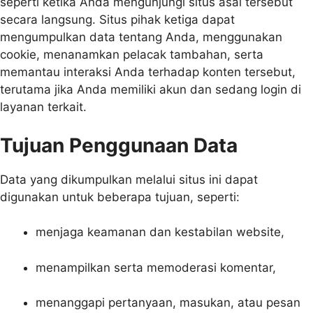
seperti ketika Anda mengunjungi situs asal tersebut
secara langsung. Situs pihak ketiga dapat
mengumpulkan data tentang Anda, menggunakan
cookie, menanamkan pelacak tambahan, serta
memantau interaksi Anda terhadap konten tersebut,
terutama jika Anda memiliki akun dan sedang login di
layanan terkait.
Tujuan Penggunaan Data
Data yang dikumpulkan melalui situs ini dapat
digunakan untuk beberapa tujuan, seperti:
menjaga keamanan dan kestabilan website,
menampilkan serta memoderasi komentar,
menanggapi pertanyaan, masukan, atau pesan