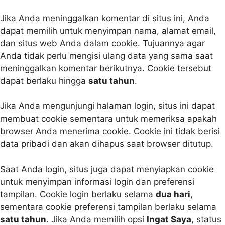
Jika Anda meninggalkan komentar di situs ini, Anda
dapat memilih untuk menyimpan nama, alamat email,
dan situs web Anda dalam cookie. Tujuannya agar
Anda tidak perlu mengisi ulang data yang sama saat
meninggalkan komentar berikutnya. Cookie tersebut
dapat berlaku hingga
satu tahun
.
Jika Anda mengunjungi halaman login, situs ini dapat
membuat cookie sementara untuk memeriksa apakah
browser Anda menerima cookie. Cookie ini tidak berisi
data pribadi dan akan dihapus saat browser ditutup.
Saat Anda login, situs juga dapat menyiapkan cookie
untuk menyimpan informasi login dan preferensi
tampilan. Cookie login berlaku selama
dua hari
,
sementara cookie preferensi tampilan berlaku selama
satu tahun
. Jika Anda memilih opsi
Ingat Saya
, status