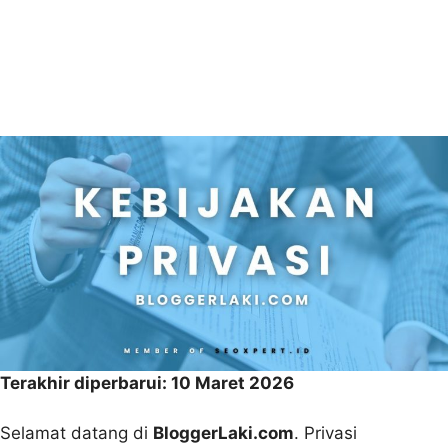
Terakhir diperbarui: 10 Maret 2026
Selamat datang di
BloggerLaki.com
. Privasi