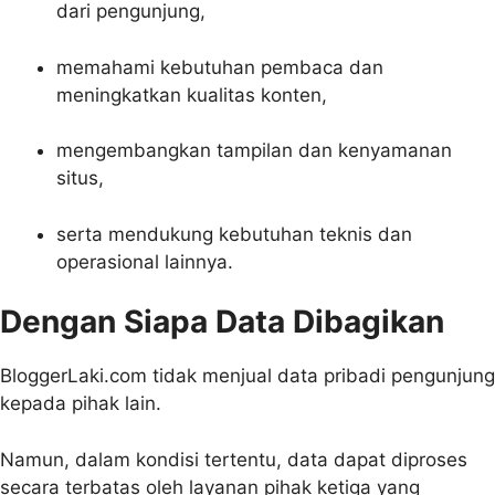
dari pengunjung,
memahami kebutuhan pembaca dan
meningkatkan kualitas konten,
mengembangkan tampilan dan kenyamanan
situs,
serta mendukung kebutuhan teknis dan
operasional lainnya.
Dengan Siapa Data Dibagikan
BloggerLaki.com tidak menjual data pribadi pengunjung
kepada pihak lain.
Namun, dalam kondisi tertentu, data dapat diproses
secara terbatas oleh layanan pihak ketiga yang