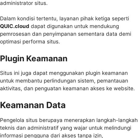
administrator situs.
Dalam kondisi tertentu, layanan pihak ketiga seperti
QUIC.cloud
dapat digunakan untuk mendukung
pemrosesan dan penyimpanan sementara data demi
optimasi performa situs.
Plugin Keamanan
Situs ini juga dapat menggunakan plugin keamanan
untuk membantu perlindungan sistem, pemantauan
aktivitas, dan penguatan keamanan akses ke website.
Keamanan Data
Pengelola situs berupaya menerapkan langkah-langkah
teknis dan administratif yang wajar untuk melindungi
informasi pengguna dari akses tanpa izin,