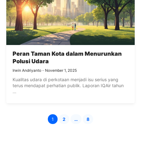
Peran Taman Kota dalam Menurunkan
Polusi Udara
Irwin Andriyanto
November 1, 2025
Kualitas udara di perkotaan menjadi isu serius yang
terus mendapat perhatian publik. Laporan IQAir tahun
...
1
2
…
8
Halaman
Halaman
Halaman