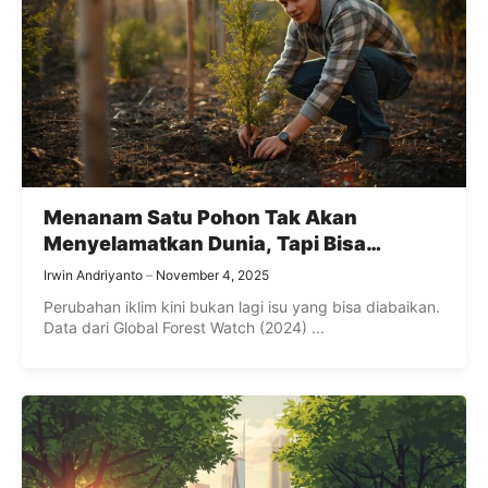
Menanam Satu Pohon Tak Akan
Menyelamatkan Dunia, Tapi Bisa
Mengubah Diri
Irwin Andriyanto
November 4, 2025
Perubahan iklim kini bukan lagi isu yang bisa diabaikan.
Data dari Global Forest Watch (2024) ...