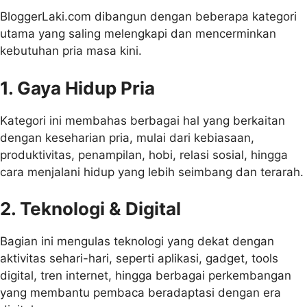
BloggerLaki.com dibangun dengan beberapa kategori
utama yang saling melengkapi dan mencerminkan
kebutuhan pria masa kini.
1. Gaya Hidup Pria
Kategori ini membahas berbagai hal yang berkaitan
dengan keseharian pria, mulai dari kebiasaan,
produktivitas, penampilan, hobi, relasi sosial, hingga
cara menjalani hidup yang lebih seimbang dan terarah.
2. Teknologi & Digital
Bagian ini mengulas teknologi yang dekat dengan
aktivitas sehari-hari, seperti aplikasi, gadget, tools
digital, tren internet, hingga berbagai perkembangan
yang membantu pembaca beradaptasi dengan era