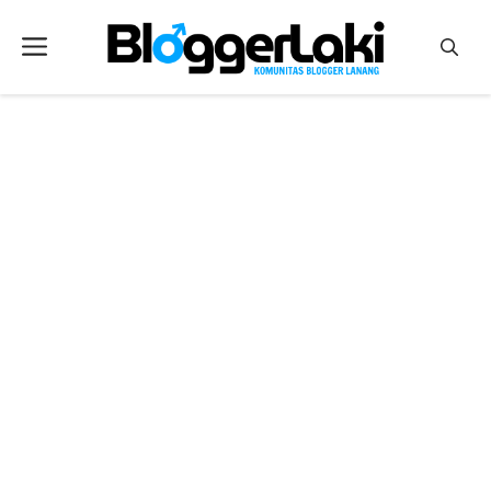
Langsung
ke
Menu
isi