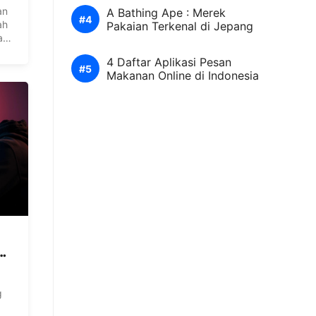
an
A Bathing Ape : Merek
ah
Pakaian Terkenal di Jepang
an
4 Daftar Aplikasi Pesan
Makanan Online di Indonesia
g