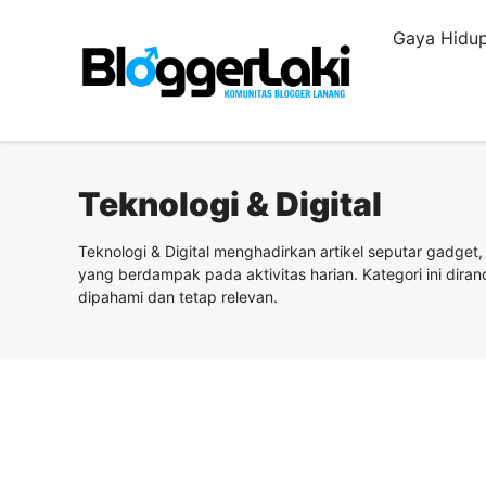
Langsung
Gaya Hidup
ke
isi
Teknologi & Digital
Teknologi & Digital menghadirkan artikel seputar gadget,
yang berdampak pada aktivitas harian. Kategori ini dir
dipahami dan tetap relevan.