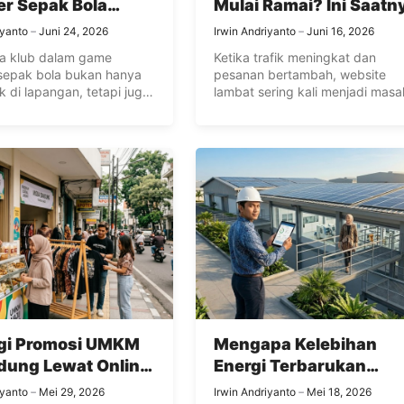
r Sepak Bola
Mulai Ramai? Ini Saatn
 Pemula
Pertimbangkan VPS
iyanto
Juni 24, 2026
Irwin Andriyanto
Juni 16, 2026
Murah
a klub dalam game
Ketika trafik meningkat dan
sepak bola bukan hanya
pesanan bertambah, website
ik di lapangan, tetapi juga
lambat sering kali menjadi masa
esehatan finansial.
utama. Pelajari tanda-tanda ka
emula gagal promosi
toko online Anda harus segera
ehabisan token dan saldo
upgrade dari shared hosting ke
g memerah di
layanan VPS murah demi menja
an musim. Artikel ini
performa dan kelancaran
 strategi taktis
transaksi.
 budget klub agar tim
ap kompetitif dan sukses
secara konsisten.
egi Promosi UMKM
Mengapa Kelebihan
dung Lewat Online
Energi Terbarukan
fline
Semakin Dilirik Dunia
iyanto
Mei 29, 2026
Irwin Andriyanto
Mei 18, 2026