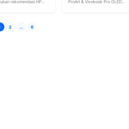
phone 2026
mukan rekomendasi HP
ProArt & Vivobook Pro OLED
ng worth it untuk harian,
dengan performa RTX & layar
 dengan spek dewa untuk
3K/4K untuk rendering super
, hingga HP foldable
cepat!
ang pas buat
1
2
…
6
Halaman
Halaman
Halaman
krak gaya dan
itas lo.