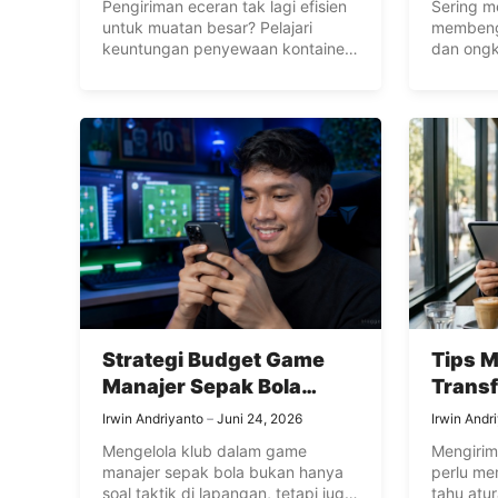
Pengiriman eceran tak lagi efisien
Sering m
untuk muatan besar? Pelajari
membengk
keuntungan penyewaan kontainer
dan ongk
FCL untuk kelancaran logistik,
food deli
keamanan kargo, dan efisiensi
cerdas c
biaya bisnis Anda.
memaksi
voucher,
harga an
tetap am
Strategi Budget Game
Tips M
Manajer Sepak Bola
Trans
untuk Pemula
untuk
Irwin Andriyanto
Juni 24, 2026
Irwin Andr
Mengelola klub dalam game
Mengirim
manajer sepak bola bukan hanya
perlu me
soal taktik di lapangan, tetapi juga
tahu atu