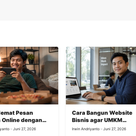
Hemat Pesan
Cara Bangun Website
 Online dengan
Bisnis agar UMKM
 dan Voucher
Terlihat Profesional
iyanto
Juni 27, 2026
Irwin Andriyanto
Juni 27, 2026