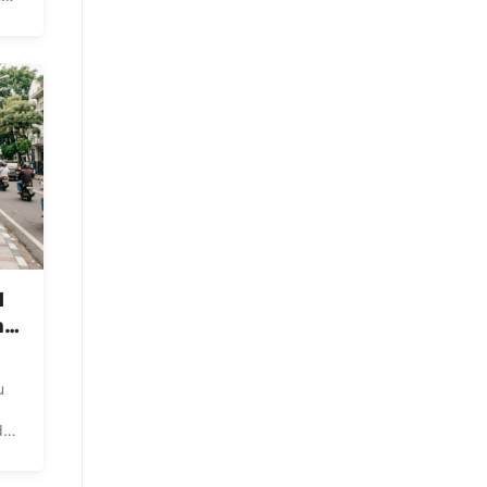
pan
ga
M
ne
u
dah
t