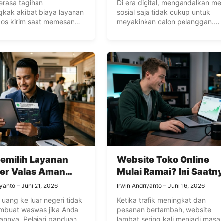
erasa tagihan
Di era digital, mengandalkan me
ak akibat biaya layanan
sosial saja tidak cukup untuk
os kirim saat memesan
meyakinkan calon pelanggan.
very? Pelajari strategi
Pelajari empat langkah taktis
ara berhemat dengan
membangun website bisnis aga
malkan promo, kode
UMKM Anda tampil lebih kredibe
 dan trik membandingkan
profesional, dan mudah ditemu
tar aplikasi agar kantong
di mesin pencari.
an.
emilih Layanan
Website Toko Online
fer Valas Aman
Mulai Ramai? Ini Saatn
 Pemula
Pertimbangkan VPS
iyanto
Juni 21, 2026
Irwin Andriyanto
Juni 16, 2026
Murah
 uang ke luar negeri tidak
Ketika trafik meningkat dan
mbuat waswas jika Anda
pesanan bertambah, website
rannya. Pelajari panduan
lambat sering kali menjadi masa