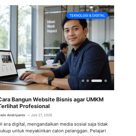
TEKNOLOGI & DIGITAL
Cara Bangun Website Bisnis agar UMKM
Strat
Terlihat Profesional
untuk
rwin Andriyanto
Juni 27, 2026
Irwin And
i era digital, mengandalkan media sosial saja tidak
Mengel
cukup untuk meyakinkan calon pelanggan. Pelajari
bukan h