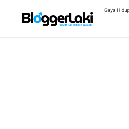
Langsung
Gaya Hidup
ke
isi