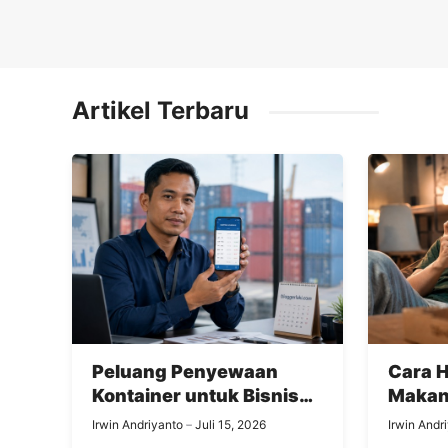
Artikel Terbaru
Peluang Penyewaan
Cara 
Kontainer untuk Bisnis
Makan
Pengiriman Besar
Promo
Irwin Andriyanto
Juli 15, 2026
Irwin Andr