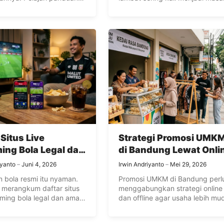
ayanan transfer valas
utama. Pelajari tanda-tanda ka
uk pemula agar transaksi
toko online Anda harus segera
at, transparan, dan
upgrade dari shared hosting ke
esmi.
layanan VPS murah demi menja
performa dan kelancaran
transaksi.
 Situs Live
Strategi Promosi UMK
ing Bola Legal dan
di Bandung Lewat Onli
dan Offline
iyanto
Juni 4, 2026
Irwin Andriyanto
Mei 29, 2026
 bola resmi itu nyaman.
Promosi UMKM di Bandung perl
ni merangkum daftar situs
menggabungkan strategi online
eaming bola legal dan aman
dan offline agar usaha lebih mu
sia, seperti Vidio, beIN,
ditemukan, dipercaya, dan deka
on+, lengkap dengan tips
dengan konsumen. Mulai dari