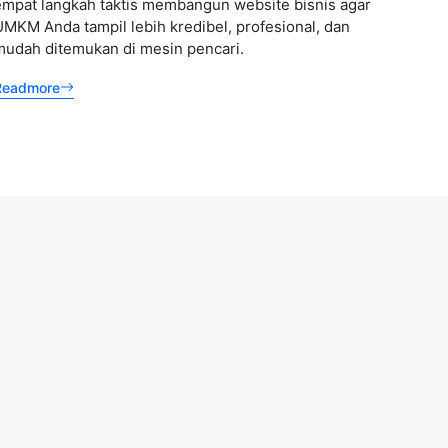
empat langkah taktis membangun website bisnis agar
tentang
MKM Anda tampil lebih kredibel, profesional, dan
promosi
mudah ditemukan di mesin pencari.
memera
membaha
Readmore
tim And
konsist
Readmo