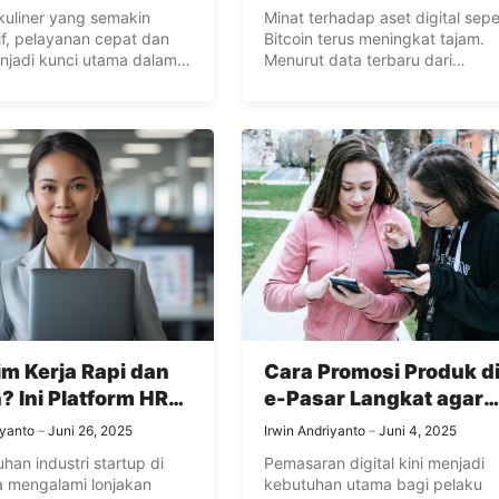
Langkah Aman di Duni
 kuliner yang semakin
Minat terhadap aset digital sepe
Crypto
if, pelayanan cepat dan
Bitcoin terus meningkat tajam.
jadi kunci utama dalam
Menurut data terbaru dari
..
CoinMarketCap (2025), ...
m Kerja Rapi dan
Cara Promosi Produk d
n? Ini Platform HR
e-Pasar Langkat agar
Dipakai Banyak
Cepat Laku dan Viral
iyanto
Juni 26, 2025
Irwin Andriyanto
Juni 4, 2025
p!
han industri startup di
Pemasaran digital kini menjadi
a mengalami lonjakan
kebutuhan utama bagi pelaku