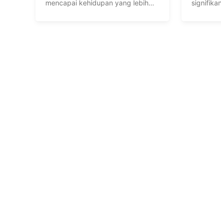
mencapai kehidupan yang lebih
signifik
stabil. Salah satu ...
terakhir.