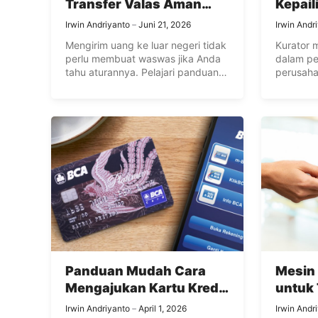
Transfer Valas Aman
Kepail
untuk Pemula
Irwin Andriyanto
Juni 21, 2026
Irwin Andr
Mengirim uang ke luar negeri tidak
Kurator
perlu membuat waswas jika Anda
dalam pe
tahu aturannya. Pelajari panduan
perusaha
memilih layanan transfer valas
Pahami b
aman untuk pemula agar transaksi
kepailit
Anda cepat, transparan, dan
harta, me
berizin resmi.
kreditur,
demi ter
semua pi
Panduan Mudah Cara
Mesin 
Mengajukan Kartu Kredit
untuk 
untuk Kebutuhan Bisnis
Resto
Irwin Andriyanto
April 1, 2026
Irwin Andr