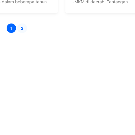
an dalam beberapa tahun
UMKM di daerah. Tantangan
 Data dari Startup ...
utama adalah keterbatasan ...
1
2
Halaman
Halaman