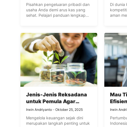
Pisahkan pengeluaran pribadi dan
Di dunia
usaha Anda demi arus kas yang
kompetit
sehat. Pelajari panduan lengkap
aman men
cara mengajukan kartu kredit
menarik .
bisnis, mulai dari persiapan
dokumen, strategi pengelolaan
limit, hingga kemudahan apply
online secara praktis melalui BCA.
Jenis-Jenis Reksadana
Mau Ti
untuk Pemula Agar
Efisie
Finansial Lebih Baik
yang 
Irwin Andriyanto
Oktober 25, 2025
Irwin Andr
Startu
Mengelola keuangan sejak dini
Pertumbu
merupakan langkah penting untuk
Indonesi