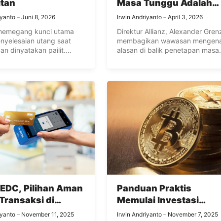
itan
Masa Tunggu Adalah
Bagian Penting dari
iyanto
Juni 8, 2026
Irwin Andriyanto
April 3, 2026
Perlindungan
 memegang kunci utama
Direktur Allianz, Alexander Gren
nyelesaian utang saat
membagikan wawasan mengena
an dinyatakan pailit.
alasan di balik penetapan masa
agaimana tugas kurator
tunggu pada polis asuransi.
an dalam menginventarisasi
Pahami fungsi periode ini agar
lakukan verifikasi tagihan
proses pengajuan klaim Anda
 hingga menjaga nilai aset
berjalan lancar dan perlindunga
capainya keadilan bagi
finansial keluarga dapat bekerja
hak.
secara optimal.
EDC, Pilihan Aman
Panduan Praktis
Transaksi di
Memulai Investasi
ran
Bitcoin untuk Pemula:
iyanto
November 11, 2025
Irwin Andriyanto
November 7, 2025