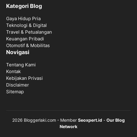
Kategori Blog
Gaya Hidup Pria
Teknologi & Digital
Travel & Petualangan
Keuangan Pribadi
Otomotif & Mobilitas
Novigasi
Tentang Kami
Kontak
Kebijakan Privasi
Disclaimer
Sitemap
2026 Bloggerlaki.com - Member
Seoxpert.id
-
Our Blog
Network