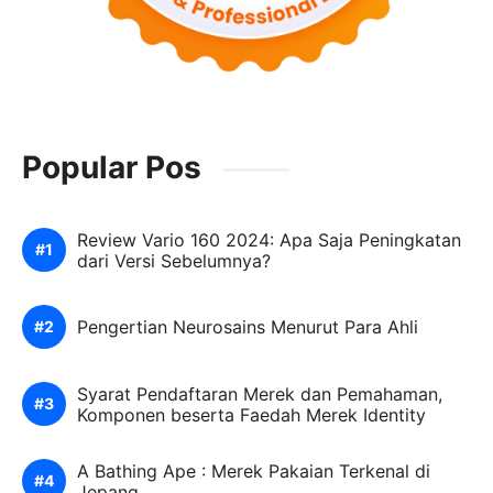
Popular Pos
Review Vario 160 2024: Apa Saja Peningkatan
dari Versi Sebelumnya?
Pengertian Neurosains Menurut Para Ahli
Syarat Pendaftaran Merek dan Pemahaman,
Komponen beserta Faedah Merek Identity
A Bathing Ape : Merek Pakaian Terkenal di
Jepang