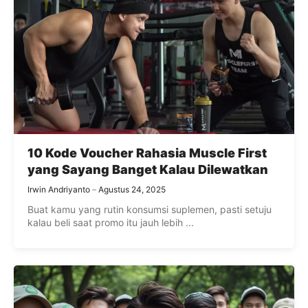
10 Kode Voucher Rahasia Muscle First
yang Sayang Banget Kalau Dilewatkan
Irwin Andriyanto
Agustus 24, 2025
Buat kamu yang rutin konsumsi suplemen, pasti setuju
kalau beli saat promo itu jauh lebih ...