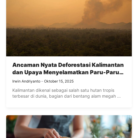
Ancaman Nyata Deforestasi Kalimantan
dan Upaya Menyelamatkan Paru-Paru
Dunia
Irwin Andriyanto
Oktober 15, 2025
Kalimantan dikenal sebagai salah satu hutan tropis
terbesar di dunia, bagian dari bentang alam megah ...