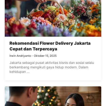
Rekomendasi Flower Delivery Jakarta
Cepat dan Terpercaya
Irwin Andriyanto
Oktober 15, 2025
Jakarta sebagai pusat aktivitas bisnis dan sosial selalu
berkembang mengikuti gaya hidup modern. Dalam
kehidupan ...