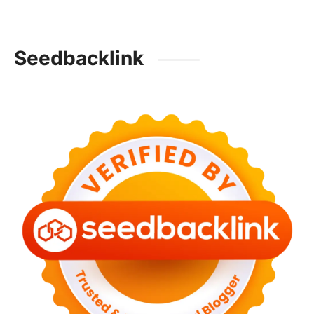
Seedbacklink