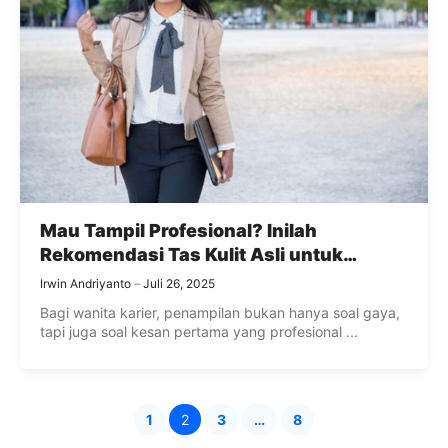
Mau Tampil Profesional? Inilah
Rekomendasi Tas Kulit Asli untuk
Wanita Karier
Irwin Andriyanto
Juli 26, 2025
Bagi wanita karier, penampilan bukan hanya soal gaya,
tapi juga soal kesan pertama yang profesional ...
1
2
3
…
8
Halaman
Halaman
Halaman
Halaman