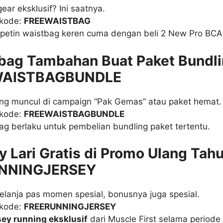
ear eksklusif? Ini saatnya.
 kode:
FREEWAISTBAG
petin waistbag keren cuma dengan beli 2 New Pro BCA
tbag Tambahan Buat Paket Bundl
WAISTBAGBUNDLE
ring muncul di campaign “Pak Gemas” atau paket hemat.
 kode:
FREEWAISTBAGBUNDLE
g berlaku untuk pembelian bundling paket tertentu.
y Lari Gratis di Promo Ulang Tahu
NNINGJERSEY
lanja pas momen spesial, bonusnya juga spesial.
 kode:
FREERUNNINGJERSEY
sey running eksklusif
dari Muscle First selama periode