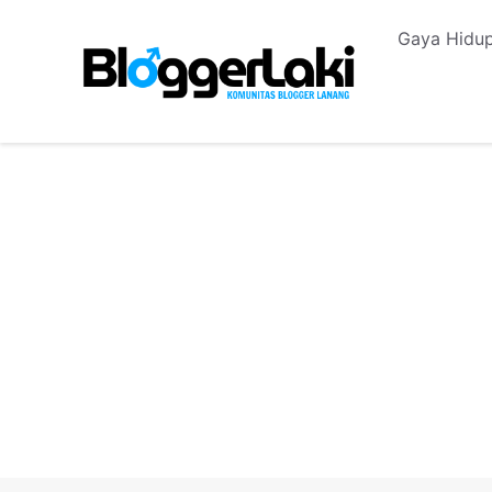
Langsung
Gaya Hidup
ke
isi