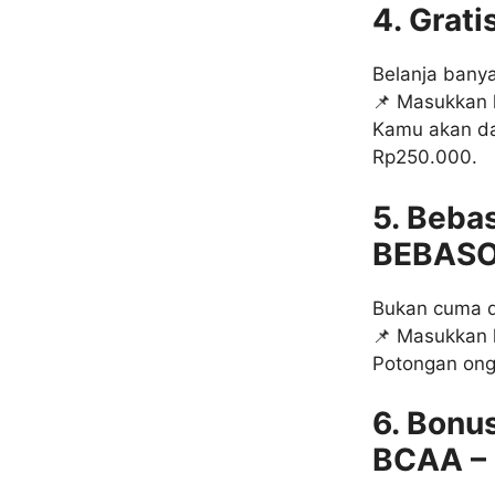
4. Grat
Belanja banya
📌 Masukkan
Kamu akan da
Rp250.000.
5. Beba
BEBASO
Bukan cuma d
📌 Masukkan
Potongan ong
6. Bonu
BCAA –