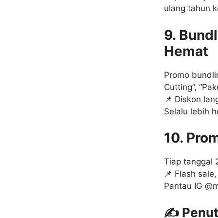
ulang tahun k
9. Bund
Hemat
Promo bundlin
Cutting”, “Pak
📌 Diskon lan
Selalu lebih 
10. Pro
Tiap tanggal 
📌 Flash sale
Pantau IG @mu
✍️ Penu