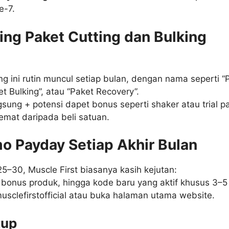
e-7.
ling Paket Cutting dan Bulking
g ini rutin muncul setiap bulan, dengan nama seperti “
et Bulking”, atau “Paket Recovery”.
gsung + potensi dapet bonus seperti shaker atau trial p
hemat daripada beli satuan.
mo Payday Setiap Akhir Bulan
25–30, Muscle First biasanya kasih kejutan:
, bonus produk, hingga kode baru yang aktif khusus 3–5 
sclefirstofficial atau buka halaman utama website.
tup