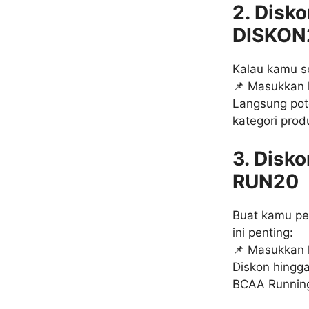
2. Disk
DISKON
Kalau kamu se
📌 Masukkan
Langsung pot
kategori prod
3. Disk
RUN20
Buat kamu pel
ini penting:
📌 Masukkan
Diskon hingga
BCAA Running 