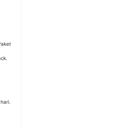
Paket
ack.
hari.