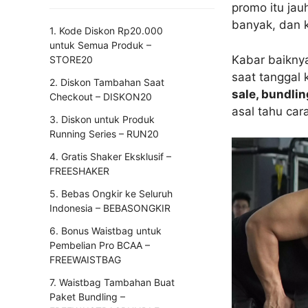
promo itu jau
banyak, dan k
1. Kode Diskon Rp20.000
untuk Semua Produk –
Kabar baiknya
STORE20
saat tanggal 
2. Diskon Tambahan Saat
sale, bundli
Checkout – DISKON20
asal tahu car
3. Diskon untuk Produk
Running Series – RUN20
4. Gratis Shaker Eksklusif –
FREESHAKER
5. Bebas Ongkir ke Seluruh
Indonesia – BEBASONGKIR
6. Bonus Waistbag untuk
Pembelian Pro BCAA –
FREEWAISTBAG
7. Waistbag Tambahan Buat
Paket Bundling –