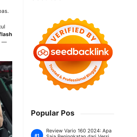
bas.
ul
flash
m —
Popular Pos
Review Vario 160 2024: Apa
Saja Peningkatan dari Versi