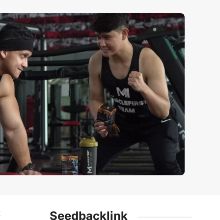
t
Seedbacklink