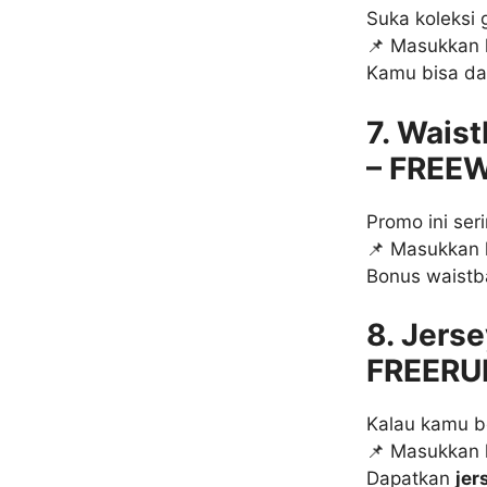
Suka koleksi g
📌 Masukkan
Kamu bisa da
7. Wais
– FREE
Promo ini se
📌 Masukkan
Bonus waistba
8. Jerse
FREERU
Kalau kamu be
📌 Masukkan
Dapatkan
jer