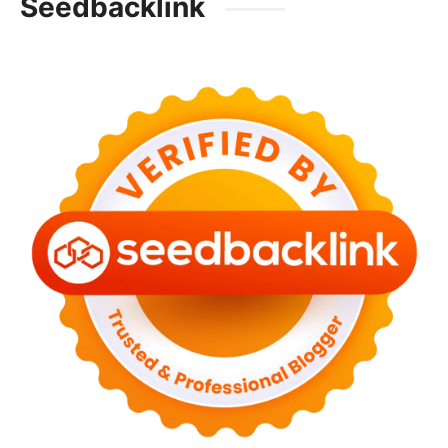
Seedbacklink