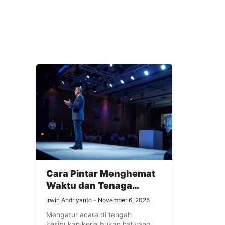
Cara Pintar Menghemat
Waktu dan Tenaga
dengan Bantuan Event
Irwin Andriyanto
November 6, 2025
Organizer Profesional
Mengatur acara di tengah
kesibukan kerja bukan hal yang