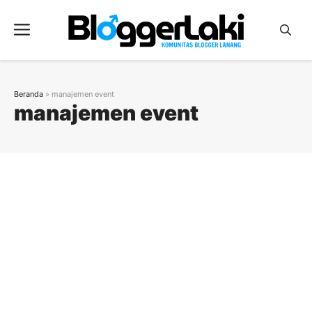
Langsung
ke
Menu
isi
Beranda
»
manajemen event
manajemen event