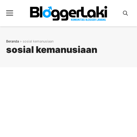
Langsung
ke
Menu
isi
Beranda
»
sosial kemanusiaan
sosial kemanusiaan