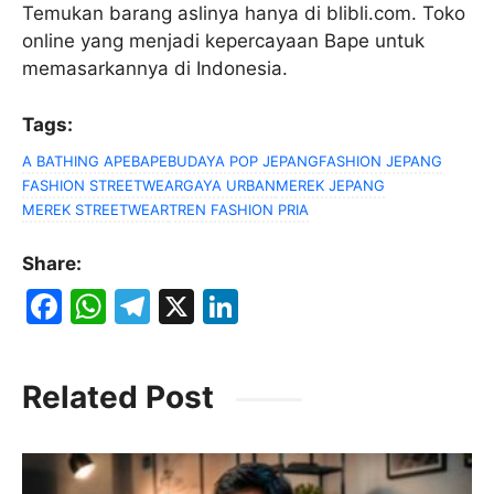
Temukan barang aslinya hanya di blibli.com. Toko
online yang menjadi kepercayaan Bape untuk
memasarkannya di Indonesia.
Tags:
A BATHING APE
BAPE
BUDAYA POP JEPANG
FASHION JEPANG
FASHION STREETWEAR
GAYA URBAN
MEREK JEPANG
MEREK STREETWEAR
TREN FASHION PRIA
Share:
F
W
T
X
Li
a
h
el
n
c
at
e
k
Related Post
e
s
gr
e
b
A
a
dI
o
p
m
n