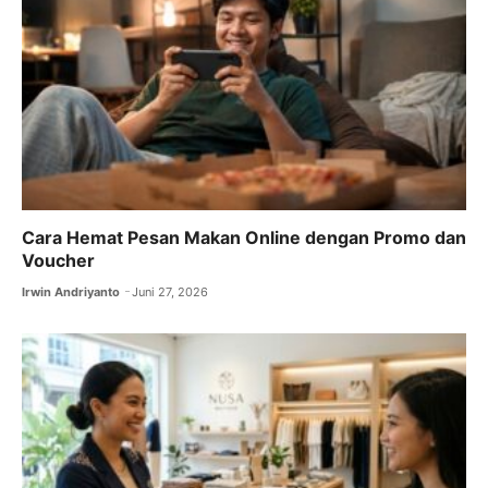
o
p
k
Cara Hemat Pesan Makan Online dengan Promo dan
Voucher
Irwin Andriyanto
Juni 27, 2026