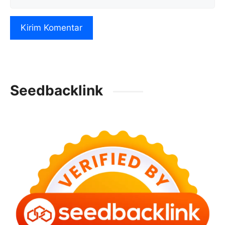
web
Seedbacklink