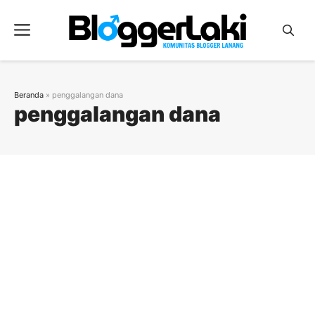
Langsung
ke
Menu
isi
Beranda
»
penggalangan dana
penggalangan dana