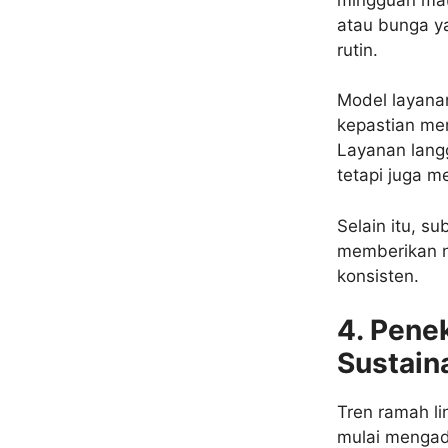
atau bunga ya
rutin.
Model layana
kepastian me
Layanan langg
tetapi juga m
Selain itu, s
memberikan n
konsisten.
4. Pene
Sustain
Tren ramah li
mulai mengad