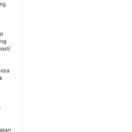
ang
al
ang
asti
xtra
k
u
takan