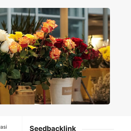
asi
Seedbacklink