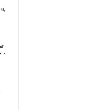
al,
bih
tas
i