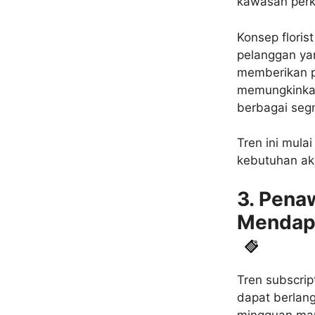
kawasan perka
Konsep floris
pelanggan yan
memberikan p
memungkinkan
berbagai seg
Tren ini mula
kebutuhan aka
3. Pena
Mendapa
Tren subscrip
dapat berlan
mingguan mau