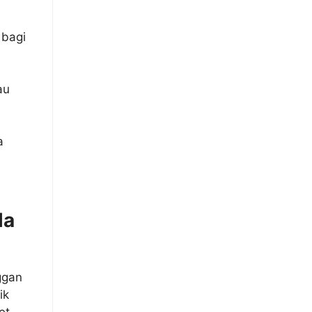
 bagi
au
a
la
ggan
ik
et