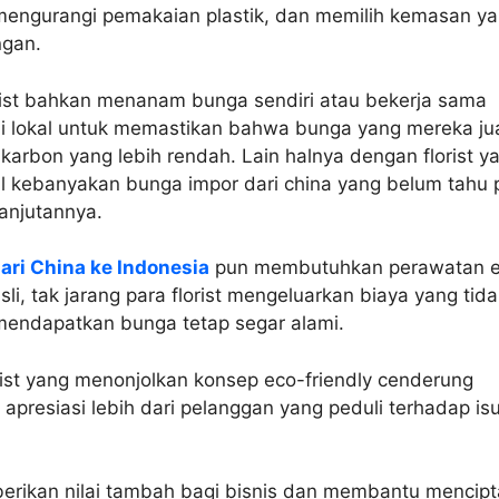
 mengurangi pemakaian plastik, dan memilih kemasan y
ngan.
rist bahkan menanam bunga sendiri atau bekerja sama
i lokal untuk memastikan bahwa bunga yang mereka ju
k karbon yang lebih rendah. Lain halnya dengan florist y
l kebanyakan bunga impor dari china yang belum tahu p
lanjutannya.
ari China ke Indonesia
pun membutuhkan perawatan e
li, tak jarang para florist mengeluarkan biaya yang tida
 mendapatkan bunga tetap segar alami.
lorist yang menonjolkan konsep eco-friendly cenderung
presiasi lebih dari pelanggan yang peduli terhadap is
berikan nilai tambah bagi bisnis dan membantu mencip