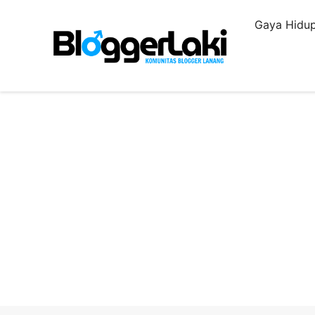
Langsung
Gaya Hidup
ke
isi