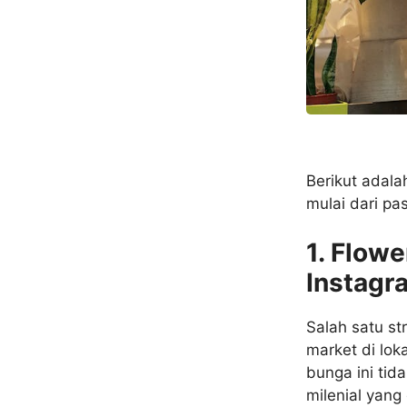
Berikut adalah
mulai dari pa
1. Flow
Instagr
Salah satu s
market di loka
bunga ini tid
milenial yang