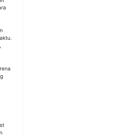
ara
an
aktu.
,
rena
ng
st
n