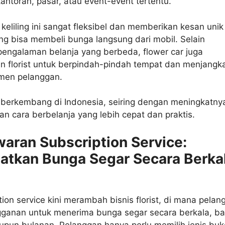
ntoran, pasar, atau event-event tertentu.
t keliling ini sangat fleksibel dan memberikan kesan unik
g bisa membeli bunga langsung dari mobil. Selain
engalaman belanja yang berbeda, flower car juga
 florist untuk berpindah-pindah tempat dan menjangk
men pelanggan.
i berkembang di Indonesia, seiring dengan meningkatny
n cara berbelanja yang lebih cepat dan praktis.
waran Subscription Service:
tkan Bunga Segar Secara Berka
tion service kini merambah bisnis florist, di mana pelan
gganan untuk menerima bunga segar secara berkala, ba
pun bulanan. Pelanggan hanya perlu memilih jenis buk