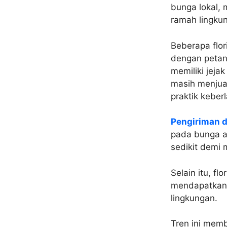
bunga lokal,
ramah lingku
Beberapa flo
dengan petan
memiliki jeja
masih menjua
praktik keber
Pengiriman d
pada bunga as
sedikit demi
Selain itu, f
mendapatkan a
lingkungan.
Tren ini mem