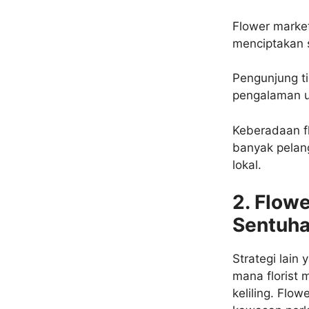
Flower market
menciptakan 
Pengunjung t
pengalaman u
Keberadaan fl
banyak pelan
lokal.
2. Flowe
Sentuh
Strategi lain
mana florist 
keliling. Flow