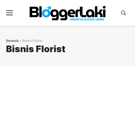
Langsung
ke
Menu
isi
Beranda
»
Bisnis Florist
Bisnis Florist