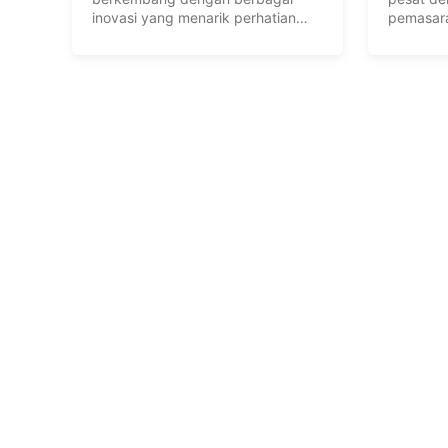
inovasi yang menarik perhatian
pemasar
pelanggan. Dalam menghadapi ...
menggab
dengan ..