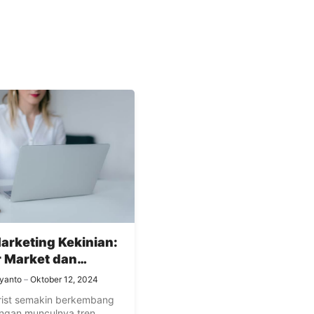
arketing Kekinian:
r Market dan
 Shop Bikin Florist
iyanto
Oktober 12, 2024
in Dikenal
lorist semakin berkembang
ngan munculnya tren