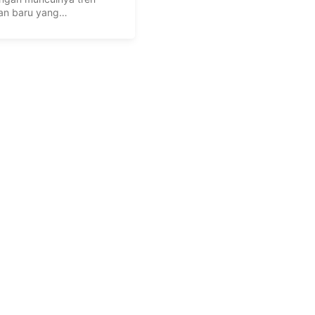
an baru yang
ungkan flower market
.