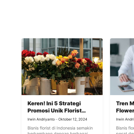
Keren! Ini 5 Strategi
Tren M
Promosi Unik Florist
Flowe
Zaman Now
Coffee
Irwin Andriyanto
Oktober 12, 2024
Irwin Andr
Semak
Bisnis florist di Indonesia semakin
Bisnis f
berkembang dengan berbagai
pesat de