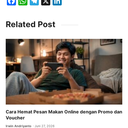
F
W
T
X
Li
a
h
el
n
c
at
e
k
Related Post
e
s
gr
e
b
A
a
dI
o
p
m
n
o
p
k
Cara Hemat Pesan Makan Online dengan Promo dan
Voucher
Irwin Andriyanto
Juni 27, 2026