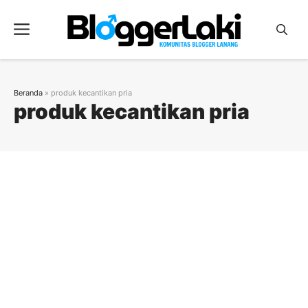
Langsung
ke
Menu
isi
Beranda
»
produk kecantikan pria
produk kecantikan pria