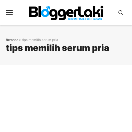
Langsung
ke
Menu
isi
Beranda
»
tips memilih serum pria
tips memilih serum pria