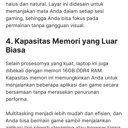
halus dan natural. Layar ini didesain untuk
memanjakan mata Anda dalam setiap sesi
gaming, sehingga Anda bisa fokus pada
permainan tanpa gangguan visual.
4. Kapasitas Memori yang Luar
Biasa
Selain prosesornya yang kuat, laptop ini juga
dibekali dengan memori 16GB DDR4 RAM.
Kapasitas memori ini memungkinkan Anda untuk
menjalankan beberapa aplikasi dan game secara
bersamaan tanpa merasakan penurunan
performa.
Multitasking menjadi lebih mudah dan efisien, dan
Anda bisa bermain game sambil menjalankan
aplikasi lain seperti streaming atau browser tanpa