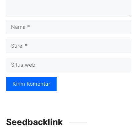
Nama
Surel
Situs
web
Seedbacklink