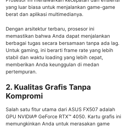
Prosesor ini menawarkan kecepatan dan efisiensi
yang luar biasa untuk menjalankan game-game
berat dan aplikasi multimedianya.
Dengan arsitektur terbaru, prosesor ini
memastikan bahwa Anda dapat menjalankan
berbagai tugas secara bersamaan tanpa ada lag.
Untuk gaming, ini berarti frame rate yang lebih
stabil dan waktu loading yang lebih cepat,
memberikan Anda keunggulan di medan
pertempuran.
2. Kualitas Grafis Tanpa
Kompromi
Salah satu fitur utama dari ASUS FX507 adalah
GPU NVIDIA® GeForce RTX™ 4050. Kartu grafis ini
memungkinkan Anda untuk merasakan game