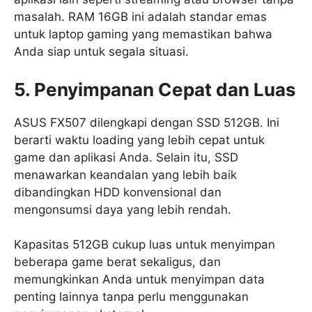
masalah. RAM 16GB ini adalah standar emas
untuk laptop gaming yang memastikan bahwa
Anda siap untuk segala situasi.
5. Penyimpanan Cepat dan Luas
ASUS FX507 dilengkapi dengan SSD 512GB. Ini
berarti waktu loading yang lebih cepat untuk
game dan aplikasi Anda. Selain itu, SSD
menawarkan keandalan yang lebih baik
dibandingkan HDD konvensional dan
mengonsumsi daya yang lebih rendah.
Kapasitas 512GB cukup luas untuk menyimpan
beberapa game berat sekaligus, dan
memungkinkan Anda untuk menyimpan data
penting lainnya tanpa perlu menggunakan