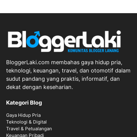
BloggerLaki.com membahas gaya hidup pria,
teknologi, keuangan, travel, dan otomotif dalam
sudut pandang yang praktis, informatif, dan
dekat dengan keseharian.
Kategori Blog
Gaya Hidup Pria
Teknologi & Digital
Travel & Petualangan
Keuangan Pribadi