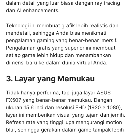
dalam detail yang luar biasa dengan ray tracing
dan AI enhancements.
Teknologi ini membuat grafik lebih realistis dan
mendetail, sehingga Anda bisa menikmati
pengalaman gaming yang benar-benar imersif.
Pengalaman grafis yang superior ini membuat
setiap game lebih hidup dan menambahkan
dimensi baru ke dalam dunia virtual Anda.
3. Layar yang Memukau
Tidak hanya performa, tapi juga layar ASUS
FX507 yang benar-benar memukau. Dengan
ukuran 15.6 inci dan resolusi FHD (1920 x 1080),
layar ini memberikan visual yang tajam dan jernih.
Refresh rate yang tinggi juga mengurangi motion
blur, sehingga gerakan dalam game tampak lebih