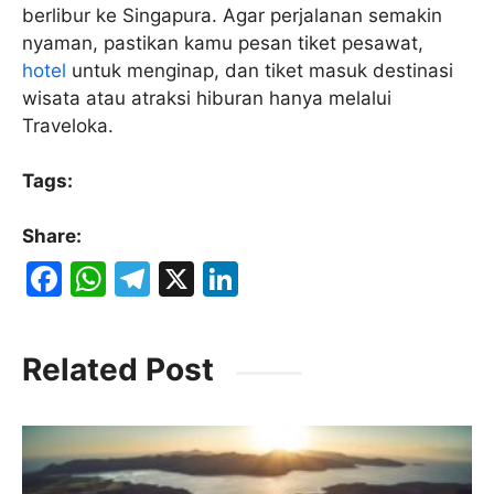
berlibur ke Singapura. Agar perjalanan semakin
nyaman, pastikan kamu pesan tiket pesawat,
hotel
untuk menginap, dan tiket masuk destinasi
wisata atau atraksi hiburan hanya melalui
Traveloka.
Tags:
Share:
F
W
T
X
Li
a
h
el
n
c
at
e
k
Related Post
e
s
gr
e
b
A
a
dI
o
p
m
n
o
p