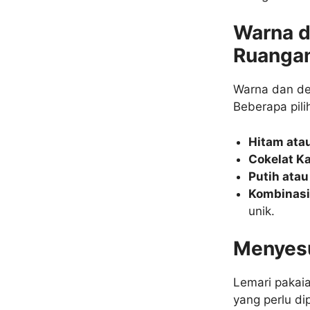
Warna d
Ruanga
Warna dan de
Beberapa pili
Hitam ata
Cokelat K
Putih atau
Kombinasi
unik.
Menyesu
Lemari pakaia
yang perlu d