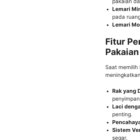
pakaian da
Lemari Mi
pada ruang
Lemari Mo
Fitur P
Pakaian
Saat memilih 
meningkatkan 
Rak yang 
penyimpan
Laci deng
penting.
Pencahay
Sistem Ven
segar.