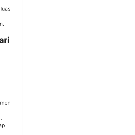
luas
n.
ari
umen
.
ap