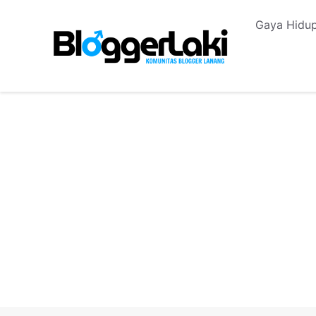
Langsung
Gaya Hidup
ke
isi