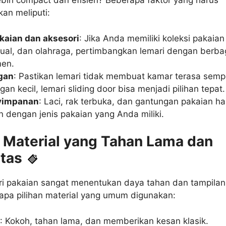
bih compact dan efisien? Beberapa faktor yang harus
an meliputi:
kaian dan aksesori
: Jika Anda memiliki koleksi pakaian
sual, dan olahraga, pertimbangkan lemari dengan berba
en.
gan
: Pastikan lemari tidak membuat kamar terasa sempi
an kecil, lemari sliding door bisa menjadi pilihan tepat.
yimpanan
: Laci, rak terbuka, dan gantungan pakaian ha
n dengan jenis pakaian yang Anda miliki.
 Material yang Tahan Lama dan
itas
ri pakaian sangat menentukan daya tahan dan tampilan
apa pilihan material yang umum digunakan:
d
: Kokoh, tahan lama, dan memberikan kesan klasik.