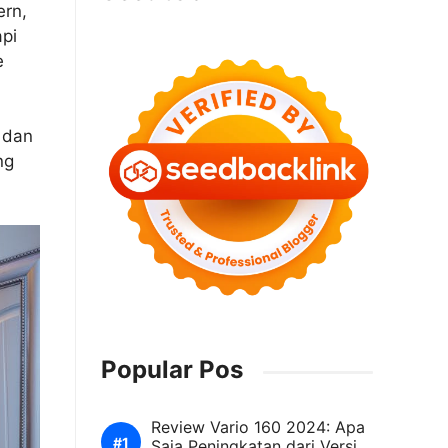
ern,
api
e
 dan
ng
Popular Pos
Review Vario 160 2024: Apa
Saja Peningkatan dari Versi