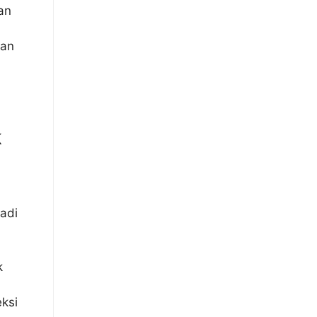
an
han
k
adi
k
eksi