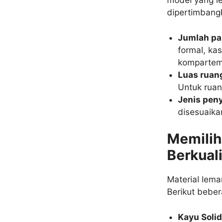
model yang le
dipertimbangk
Jumlah pa
formal, ka
kompartem
Luas ruan
Untuk ruang
Jenis pen
disesuaika
Memilih
Berkual
Material lema
Berikut beber
Kayu Soli