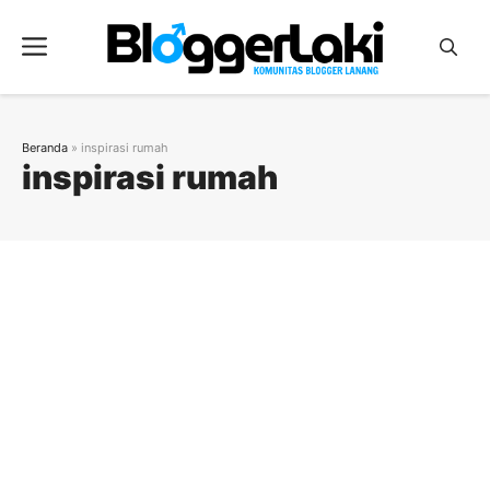
Langsung
ke
Menu
isi
Beranda
»
inspirasi rumah
inspirasi rumah