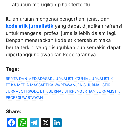
ataupun merugikan pihak tertentu.
Itulah uraian mengenai pengertian, jenis, dan
kode etik jurnalistik
yang dapat dijadikan refrensi
untuk mengenal profesi jurnalis lebih dalam lagi.
Dengan menerapkan kode etik tersebut maka
berita terkini yang disuguhkan pun semakin dapat
dipertanggungjawabkan kebenarannya.
Tags:
BERITA DAN MEDIA
DASAR JURNALISTIK
DUNIA JURNALISTIK
ETIKA MEDIA MASSA
ETIKA WARTAWAN
JENIS JURNALISTIK
JURNALISTIK
KODE ETIK JURNALISTIK
PENGERTIAN JURNALISTIK
PROFESI WARTAWAN
Share:
F
W
T
X
Li