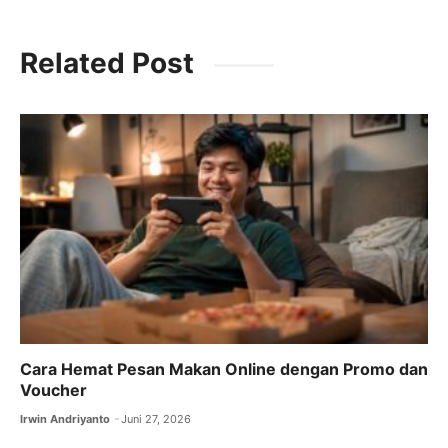
a
h
el
n
c
at
e
k
Related Post
e
s
gr
e
b
A
a
dI
o
p
m
n
o
p
k
Cara Hemat Pesan Makan Online dengan Promo dan
Voucher
Irwin Andriyanto
Juni 27, 2026