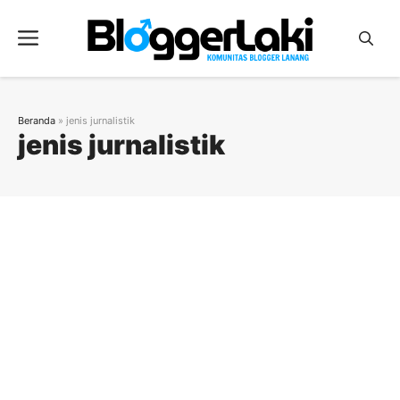
Langsung
ke
Menu
isi
Beranda
»
jenis jurnalistik
jenis jurnalistik