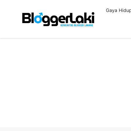
Langsung
Gaya Hidup
ke
isi