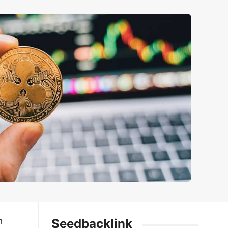
n
Seedbacklink