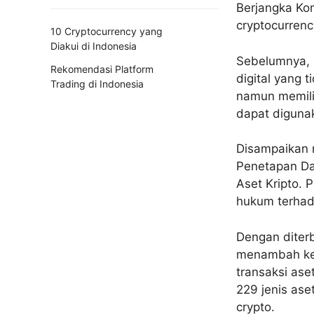
Berjangka Ko
cryptocurrenc
10 Cryptocurrency yang
Diakui di Indonesia
Sebelumnya, 
Rekomendasi Platform
digital yang 
Trading di Indonesia
namun memiliki
dapat digunak
Disampaikan 
Penetapan Daf
Aset Kripto. 
hukum terhada
Dengan diterb
menambah kep
transaksi ase
229 jenis ase
crypto.