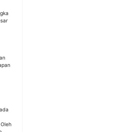
ngka
sar
kan
kapan
rada
 Oleh
n