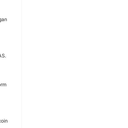
ngan
AS.
orm
oin