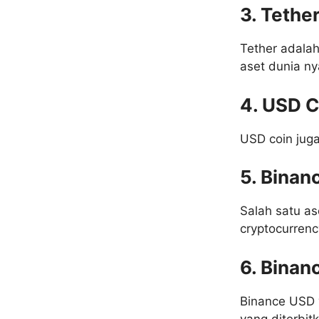
3. Tethe
Tether adalah
aset dunia ny
4. USD C
USD coin jug
5. Binan
Salah satu as
cryptocurrenc
6. Binan
Binance USD 
yang diterbi