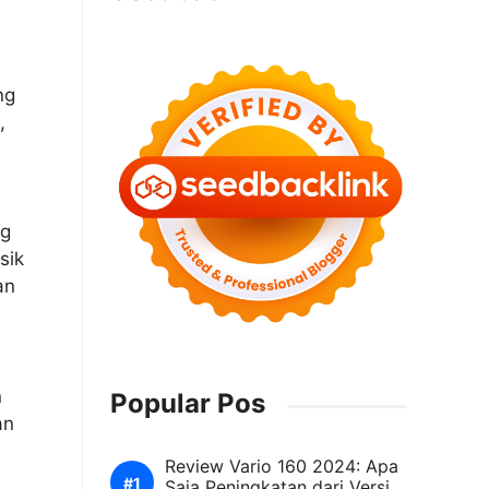
ng
,
a
ng
sik
an
n
Popular Pos
an
Review Vario 160 2024: Apa
Saja Peningkatan dari Versi