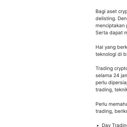
Bagi aset cry
delisting. D
menciptakan 
Serta dapat m
Hal yang berk
teknologi di 
Trading crypt
selama 24 jam
perlu dipersi
trading, tekn
Perlu memaha
trading, beri
Day Tradin