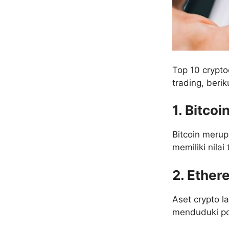
Top 10 crypt
trading, berik
1. Bitcoi
Bitcoin merup
memiliki nilai
2. Ethe
Aset crypto l
menduduki pos