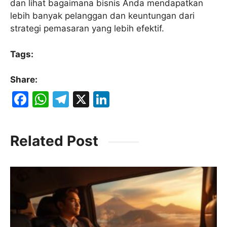
dan lihat bagaimana bisnis Anda mendapatkan
lebih banyak pelanggan dan keuntungan dari
strategi pemasaran yang lebih efektif.
Tags:
Share:
F
W
T
X
Li
a
h
el
n
c
at
e
k
Related Post
e
s
gr
e
b
A
a
dI
o
p
m
n
o
p
k