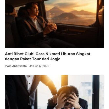
o
p
k
Anti Ribet Club! Cara Nikmati Liburan Singkat
dengan Paket Tour dari Jogja
Irwin Andriyanto
Januari 5, 2026