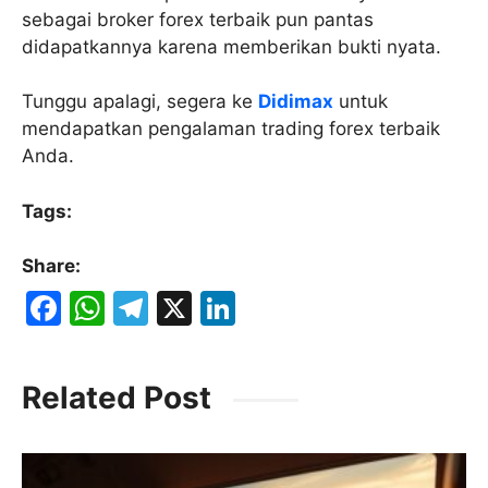
sebagai broker forex terbaik pun pantas
didapatkannya karena memberikan bukti nyata.
Tunggu apalagi, segera ke
Didimax
untuk
mendapatkan pengalaman trading forex terbaik
Anda.
Tags:
Share:
F
W
T
X
Li
a
h
el
n
c
at
e
k
Related Post
e
s
gr
e
b
A
a
dI
o
p
m
n