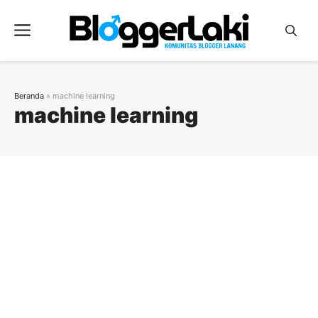
Langsung
ke
Menu
isi
Beranda
»
machine learning
machine learning