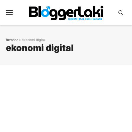
Langsung
ke
Menu
isi
Beranda
»
ekonomi digital
ekonomi digital