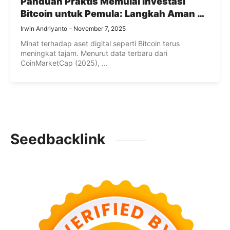
Panduan Praktis Memulai Investasi
Bitcoin untuk Pemula: Langkah Aman di
Dunia Crypto
Irwin Andriyanto
November 7, 2025
Minat terhadap aset digital seperti Bitcoin terus
meningkat tajam. Menurut data terbaru dari
CoinMarketCap (2025), ...
Seedbacklink