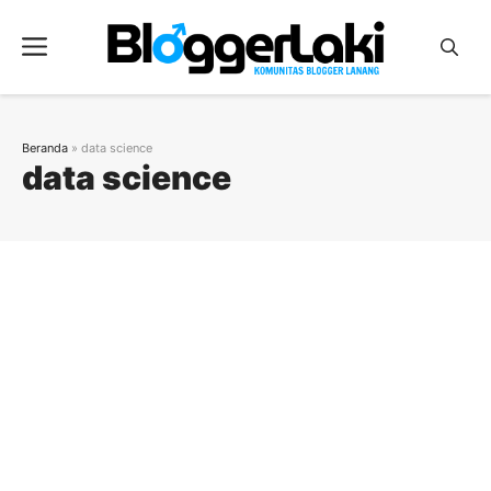
Langsung
ke
Menu
isi
Beranda
»
data science
data science