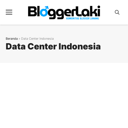
Langsung
ke
Menu
isi
Beranda
»
Data Center Indonesia
Data Center Indonesia