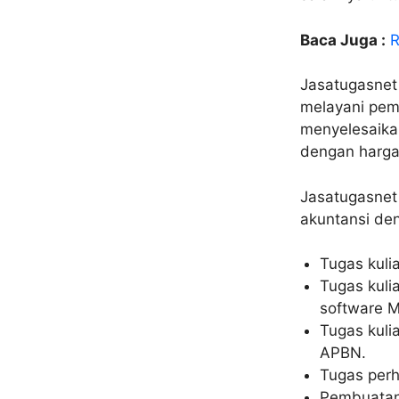
Baca Juga :
R
Jasatugasnet
melayani pem
menyelesaika
dengan harga
Jasatugasnet
akuntansi de
Tugas kuli
Tugas kuli
software M
Tugas kuli
APBN.
Tugas per
Pembuatan 