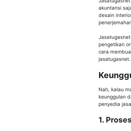
Jasatugasnet 
akuntansi saj
desain interi
penerjemahan 
Jasatugasnet 
pengetikan on
cara membuat 
jasatugasnet.
Keunggu
Nah, kalau ma
keunggulan d
penyedia jasa
1. Prose