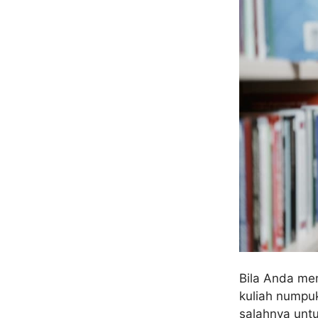
Bila Anda me
kuliah numpu
salahnya unt