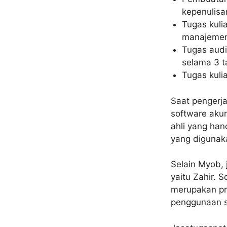
kepenulisa
Tugas kuli
manajeme
Tugas audi
selama 3 t
Tugas kuli
Saat pengerj
software akun
ahli yang ha
yang digunaka
Selain Myob, 
yaitu Zahir. 
merupakan pr
penggunaan s