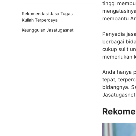
tinggi membua
mengatasinya
Rekomendasi Jasa Tugas
membantu And
Kuliah Terpercaya
Keunggulan Jasatugasnet
Penyedia jasa
berbagai bida
cukup sulit u
memerlukan k
Anda hanya p
tepat, terper
bidangnya. S
Jasatugasnet
Rekomen