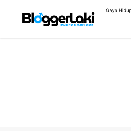
Langsung
Gaya Hidup
ke
isi