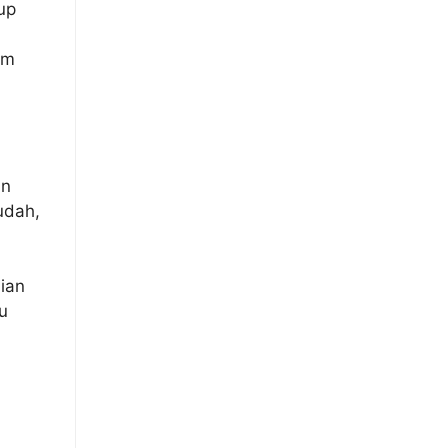
up
am
an
udah,
ian
u