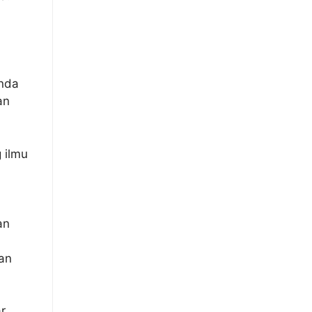
nda
an
 ilmu
an
dan
r