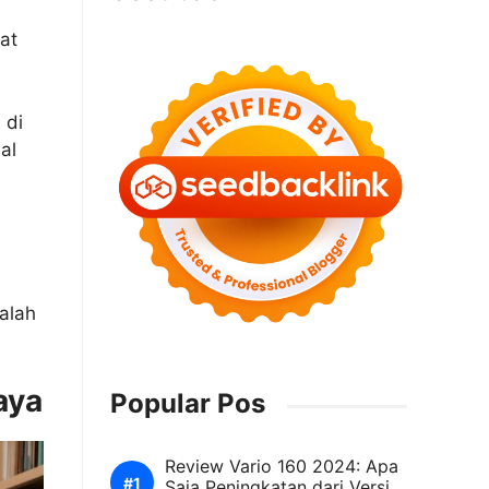
at
 di
al
alah
aya
Popular Pos
Review Vario 160 2024: Apa
Saja Peningkatan dari Versi