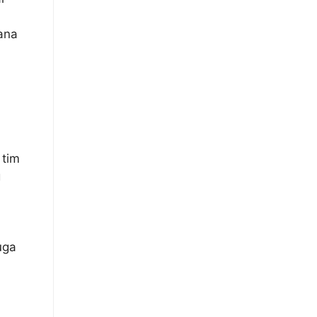
ana
 tim
g
uga