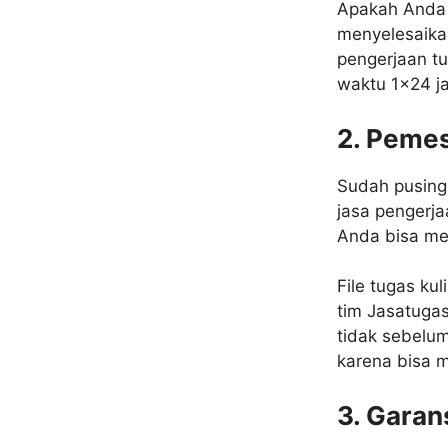
Apakah Anda 
menyelesaika
pengerjaan t
waktu 1×24 j
2. Peme
Sudah pusing 
jasa pengerj
Anda bisa men
File tugas ku
tim Jasatugas
tidak sebelu
karena bisa m
3. Garan