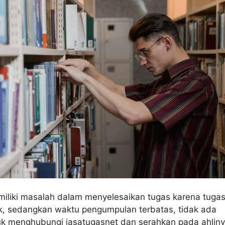
miliki masalah dalam menyelesaikan tugas karena tuga
k, sedangkan waktu pengumpulan terbatas, tidak ada
uk menghubungi jasatugasnet dan serahkan pada ahliny