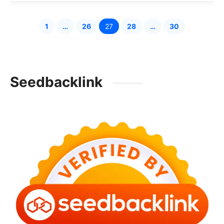
1
…
26
27
28
…
30
Halaman
Halaman
Halaman
Halaman
Halaman
Seedbacklink