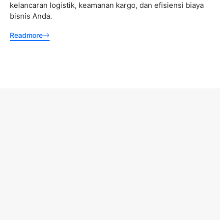
t
kelancaran logistik, keamanan kargo, dan efisiensi biaya
s
bisnis Anda.
p
s
a
Readmore
n
R