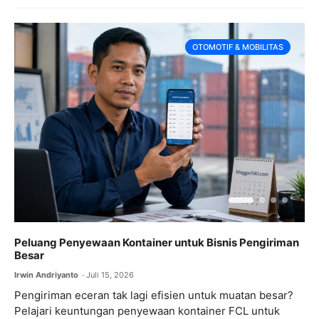
OTOMOTIF & MOBILITAS
Peluang Penyewaan Kontainer untuk Bisnis Pengiriman
C
Besar
V
Irwin Andriyanto
Juli 15, 2026
I
Pengiriman eceran tak lagi efisien untuk muatan besar?
S
Pelajari keuntungan penyewaan kontainer FCL untuk
d