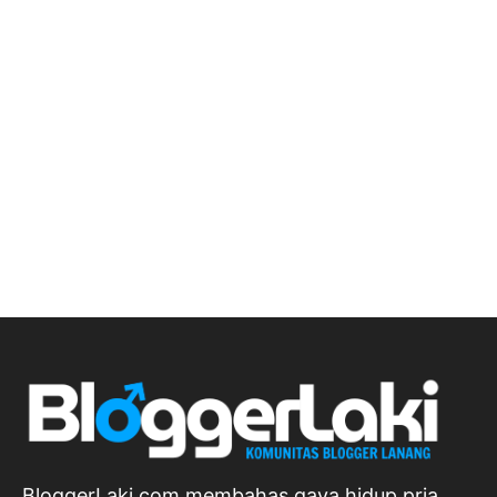
BloggerLaki.com membahas gaya hidup pria,