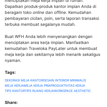
menciptakan meja kerja impian di rumah.
Dapatkan produk-produk kantor impian Anda di
beragam toko
online
dan
offline
. Kemudahan
pembayaran cicilan, poin, serta laporan transaksi
terbuka membuat segalanya mudah.
Buat WFH Anda lebih menyenangkan dengan
menciptakan area kerja impian. Manfaatkan
kemudahan Traveloka PayLater untuk membuat
meja kerja dan sekitarnya lebih menarik sekaligus
nyaman.
Tags:
DEKORASI MEJA KANTOR
DESAIN INTERIOR MINIMALIS
MEJA KERJA
MEJA KERJA PRIA
PRODUKTIVITAS KERJA
TIPS KANTOR
TIPS RUANG KERJA
WORKSPACE AESTHETIC
Share: