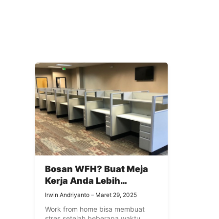
Bosan WFH? Buat Meja
Kerja Anda Lebih
Menarik!
Irwin Andriyanto
Maret 29, 2025
Work from home bisa membuat
stres setelah beberapa waktu