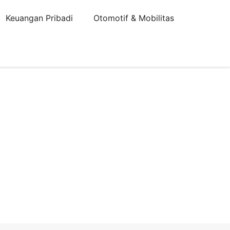
Keuangan Pribadi
Otomotif & Mobilitas