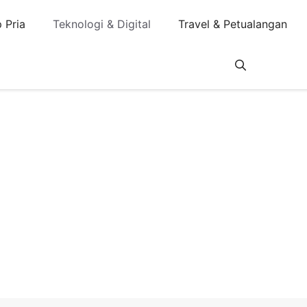
 Pria
Teknologi & Digital
Travel & Petualangan