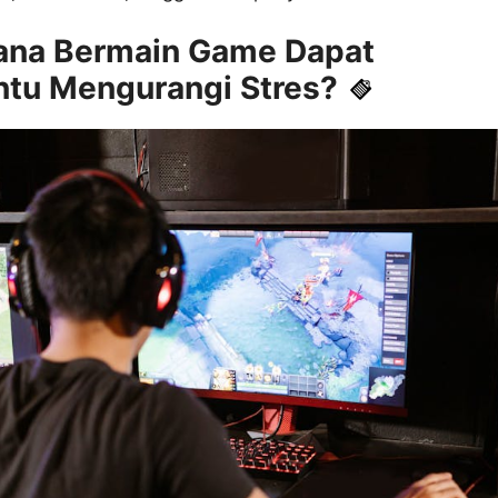
ana Bermain Game Dapat
tu Mengurangi Stres?