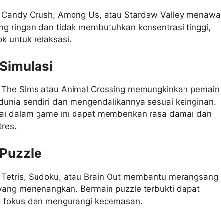
 Candy Crush, Among Us, atau Stardew Valley menawa
ng ringan dan tidak membutuhkan konsentrasi tinggi,
k untuk relaksasi.
Simulasi
 The Sims atau Animal Crossing memungkinkan pemain
dunia sendiri dan mengendalikannya sesuai keinginan.
tai dalam game ini dapat memberikan rasa damai dan
res.
 Puzzle
 Tetris, Sudoku, atau Brain Out membantu merangsang 
yang menenangkan. Bermain puzzle terbukti dapat
 fokus dan mengurangi kecemasan.