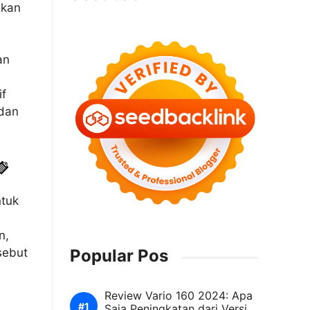
bkan
an
if
 dan
tuk
n,
sebut
Popular Pos
Review Vario 160 2024: Apa
Saja Peningkatan dari Versi