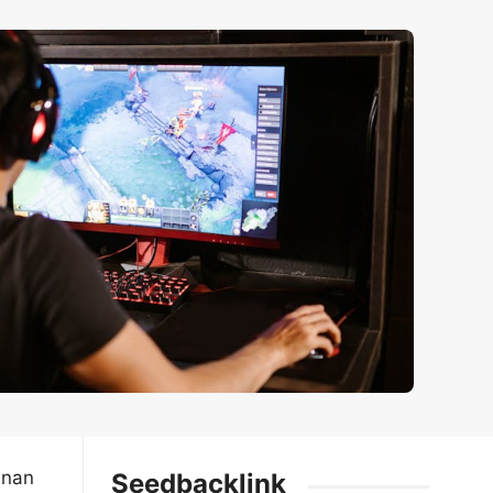
anan
Seedbacklink