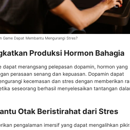
n Game Dapat Membantu Mengurangi Stres?
gkatkan Produksi Hormon Bahagia
 dapat merangsang pelepasan dopamin, hormon yang
ngan perasaan senang dan kepuasan. Dopamin dapat
ngurangi kecemasan dan stres dengan memberikan ra
etika seseorang berhasil menyelesaikan tantangan dal
ntu Otak Beristirahat dari Stres
kan pengalaman imersif yang dapat mengalihkan piki