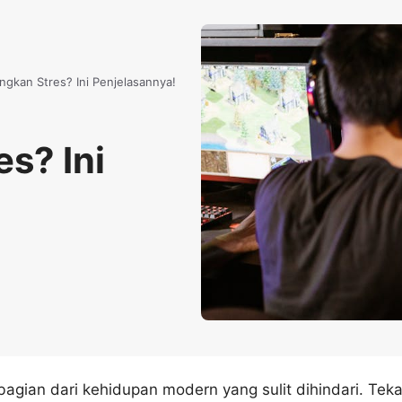
gkan Stres? Ini Penjelasannya!
s? Ini
bagian dari kehidupan modern yang sulit dihindari. Tek