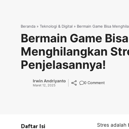
Beranda
»
Teknologi & Digital
»
Bermain Game Bisa Menghilan
Bermain Game Bisa
Menghilangkan Stre
Penjelasannya!
Irwin Andriyanto
0 Comment
Maret 12, 2025
Daftar Isi
Stres adalah 