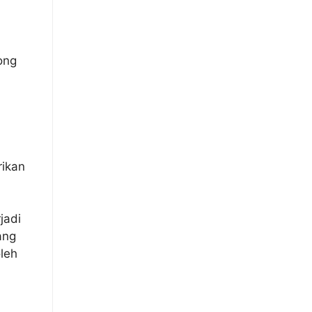
ong
rikan
jadi
ang
leh