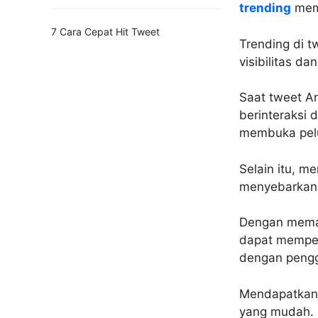
trending
memi
7 Cara Cepat Hit Tweet
Trending di t
visibilitas d
Saat tweet An
berinteraksi
membuka pelu
Selain itu, m
menyebarkan 
Dengan meman
dapat memper
dengan pengg
Mendapatkan p
yang mudah. 