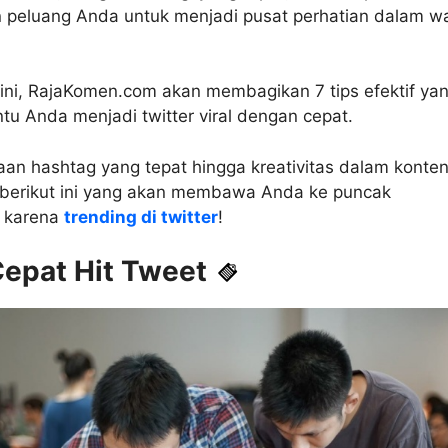
 peluang Anda untuk menjadi pusat perhatian dalam w
 ini, RajaKomen.com akan membagikan 7 tips efektif ya
u Anda menjadi twitter viral dengan cepat.
an hashtag yang tepat hingga kreativitas dalam konten
s berikut ini yang akan membawa Anda ke puncak
 karena
trending di twitter
!
Cepat Hit Tweet