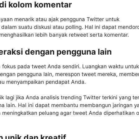
di kolom komentar
nyaan menarik atau ajak pengguna Twitter untuk
i dalam suatu diskusi atau polling. Hal ini dapat mendor
 menghasilkan lebih banyak retweet serta komentar.
teraksi dengan pengguna lain
 fokus pada tweet Anda sendiri. Luangkan waktu untuk
 dengan pengguna lain, merespon tweet mereka, membe
au menyampaikan pendapat Anda.
k lagi jika Anda analisis trending Twitter terkini yang ter
a lain. Hal ini dapat membantu membangun jaringan y
n meningkatkan peluang agar tweet Anda diperhatikan o
h unik dan kreatif