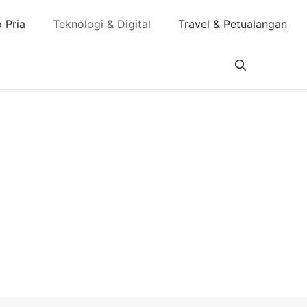
 Pria
Teknologi & Digital
Travel & Petualangan