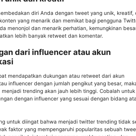
embedakan diri Anda dengan tweet yang unik, kreatif,
t konten yang menarik dan memikat bagi pengguna Twitt
nda menonjol dan menarik perhatian, kemungkinan besa
tkan lebih banyak retweet dan komentar.
gan dari influencer atau akun
kasi
pat mendapatkan dukungan atau retweet dari akun
 atau influencer dengan jumlah pengikut yang besar, mak
menjadi trending akan jauh lebih tinggi. Cobalah untuk
ungan dengan influencer yang sesuai dengan bidang at
g untuk diingat bahwa menjadi twitter trending tidak s
yak faktor yang mempengaruhi popularitas sebuah twee