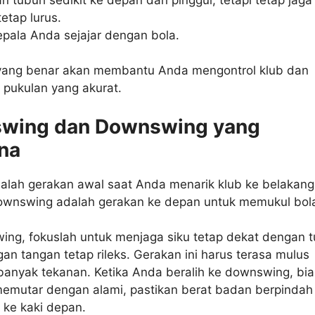
etap lurus.
epala Anda sejajar dengan bola.
 yang benar akan membantu Anda mengontrol klub dan
 pukulan yang akurat.
swing dan Downswing yang
na
alah gerakan awal saat Anda menarik klub ke belakang
wnswing adalah gerakan ke depan untuk memukul bol
ing, fokuslah untuk menjaga siku tetap dekat dengan 
an tangan tetap rileks. Gerakan ini harus terasa mulus
 banyak tekanan. Ketika Anda beralih ke downswing, bi
emutar dengan alami, pastikan berat badan berpindah 
 ke kaki depan.