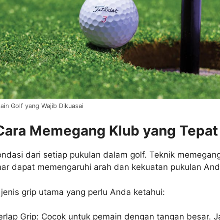
ain Golf yang Wajib Dikuasai
: Cara Memegang Klub yang Tepat
ondasi dari setiap pukulan dalam golf. Teknik memegan
nar dapat memengaruhi arah dan kekuatan pukulan And
 jenis grip utama yang perlu Anda ketahui:
rlap Grip: Cocok untuk pemain dengan tangan besar. Ja