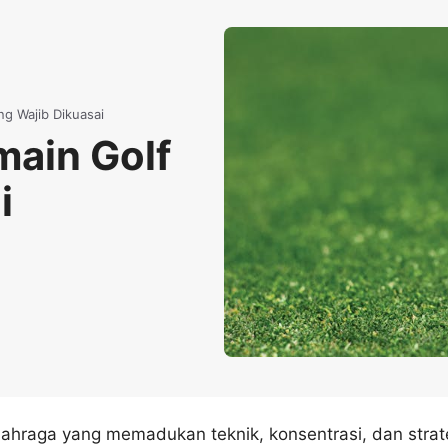
ng Wajib Dikuasai
main Golf
i
lahraga yang memadukan teknik, konsentrasi, dan strat