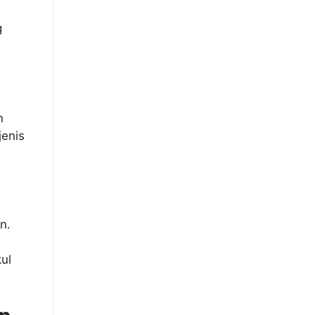
g
n
jenis
n.
ul