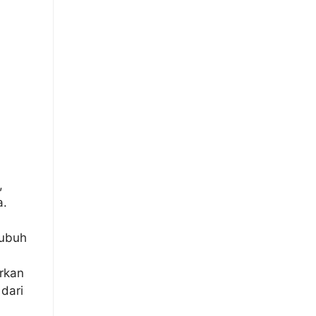
,
a.
tubuh
arkan
dari