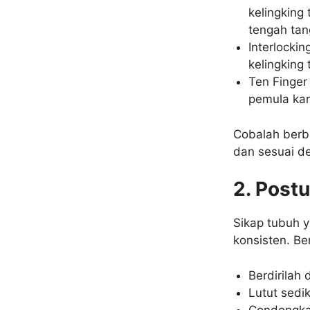
kelingking 
tengah tang
Interlockin
kelingking 
Ten Finger 
pemula kar
Cobalah berb
dan sesuai d
2. Postu
Sikap tubuh 
konsisten. Be
Berdirilah
Lutut sedi
Condongkan