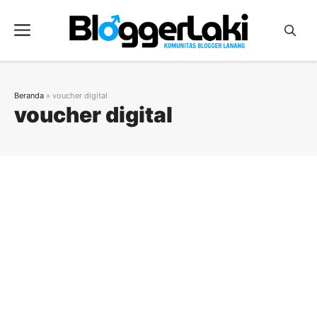
Langsung
ke
Menu
isi
Beranda
»
voucher digital
voucher digital