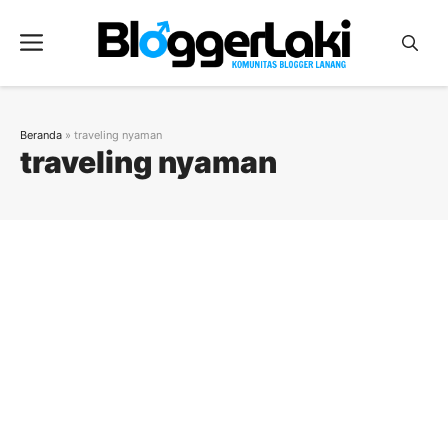
Langsung
ke
Menu
isi
Beranda
»
traveling nyaman
traveling nyaman