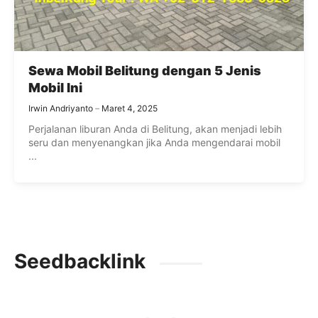
Sewa Mobil Belitung dengan 5 Jenis
Mobil Ini
Irwin Andriyanto
Maret 4, 2025
Perjalanan liburan Anda di Belitung, akan menjadi lebih
seru dan menyenangkan jika Anda mengendarai mobil
...
Seedbacklink