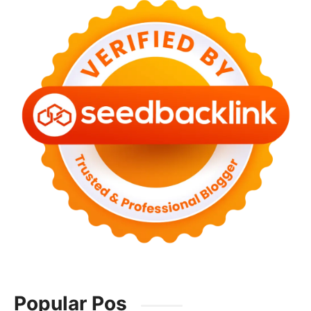
Popular Pos