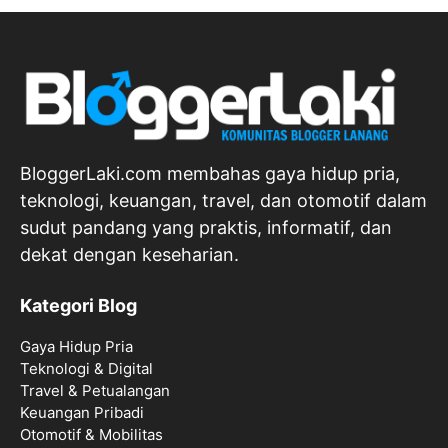
BloggerLaki.com membahas gaya hidup pria,
teknologi, keuangan, travel, dan otomotif dalam
sudut pandang yang praktis, informatif, dan
dekat dengan keseharian.
Kategori Blog
Gaya Hidup Pria
Teknologi & Digital
Travel & Petualangan
Keuangan Pribadi
Otomotif & Mobilitas