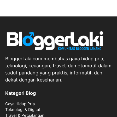
BloggerLaki.com membahas gaya hidup pria,
teknologi, keuangan, travel, dan otomotif dalam
sudut pandang yang praktis, informatif, dan
dekat dengan keseharian.
Kategori Blog
Gaya Hidup Pria
Teknologi & Digital
Travel & Petualangan