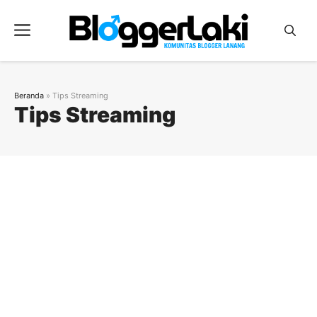
Langsung
ke
Menu
isi
Beranda
»
Tips Streaming
Tips Streaming