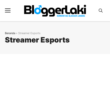
Langsung
ke
Menu
isi
Beranda
»
Streamer Esports
Streamer Esports