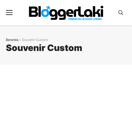
Langsung
ke
Menu
isi
Beranda
»
Souvenir Custom
Souvenir Custom