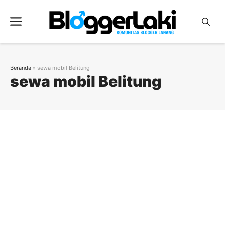
Langsung
ke
Menu
isi
Beranda
»
sewa mobil Belitung
sewa mobil Belitung